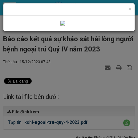
×
Trang chủ
Tin Tức
Tin y tế
Báo cáo kết quả sự khảo sát hài lòng người
bệnh ngoại trú Quý IV năm 2023
Thứ sáu - 15/12/2023 07:48
Link tải file bên dưới:
File đính kèm
Tập tin :
kshl-ngoai-tru-quy-4-2023.pdf