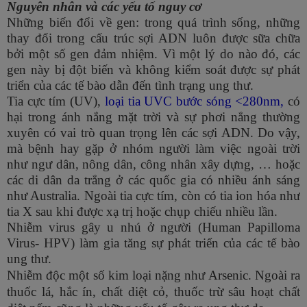
Nguyên nhân và các yếu tố nguy cơ
Những biến đổi về gen: trong quá trình sống, những
thay đổi trong cấu trúc sợi ADN luôn được sữa chữa
bởi một số gen đảm nhiệm. Vì một lý do nào đó, các
gen này bị đột biến và không kiểm soát được sự phát
triển của các tế bào dẫn đến tình trạng ung thư.
Tia cực tím (UV),
loại tia UVC bước sóng <280nm,
có
hại trong ánh nắng mặt trời và sự phơi nắng thường
xuyên có vai trò quan trọng lên các sợi ADN. Do vậy,
mà bệnh hay gặp ở nhóm người làm việc ngoài trời
như ngư dân, nông dân, công nhân xây dựng, … hoặc
các di dân da trắng ở các quốc gia có nhiều ánh sáng
như Australia. Ngoài tia cực tím, còn có tia ion hóa như
tia X sau khi được xạ trị hoặc chụp chiếu nhiều lần.
Nhiễm virus gây u nhú ở người (Human Papilloma
Virus- HPV) làm gia tăng sự phát triển của các tế bào
ung thư.
Nhiễm độc một số kim loại nặng như Arsenic. Ngoài ra
thuốc lá, hắc ín, chất diệt cỏ, thuốc trừ sâu hoạt chất