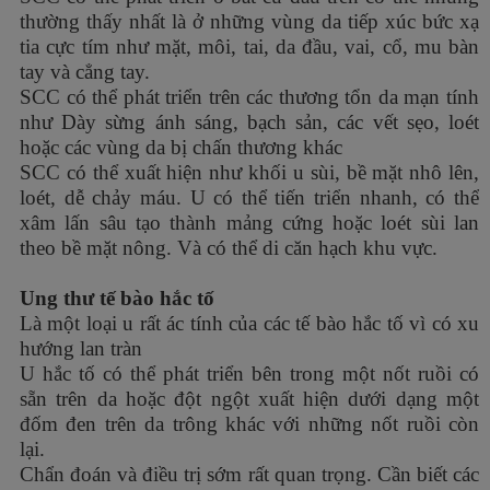
thường thấy nhất là ở những vùng da tiếp xúc bức xạ
tia cực tím như mặt, môi, tai, da đầu, vai, cổ, mu bàn
tay và cẳng tay.
SCC có thể phát triển trên các thương tổn da mạn tính
như Dày sừng ánh sáng, bạch sản, các vết sẹo, loét
hoặc các vùng da bị chấn thương khác
SCC có thể xuất hiện như khối u sùi, bề mặt nhô lên,
loét, dễ chảy máu. U có thể tiến triển nhanh, có thể
xâm lấn sâu tạo thành mảng cứng hoặc loét sùi lan
theo bề mặt nông. Và có thể di căn hạch khu vực.
Ung thư tế bào hắc tố
Là một loại u rất ác tính của các tế bào hắc tố vì có xu
hướng lan tràn
U hắc tố có thể phát triển bên trong một nốt ruồi có
sẵn trên da hoặc đột ngột xuất hiện dưới dạng một
đốm đen trên da trông khác với những nốt ruồi còn
lại.
Chẩn đoán và điều trị sớm rất quan trọng. Cần biết các