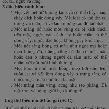
cổ, tai, ngực và lưng.
5 dấu hiệu cảnh báo:
Một vết loét hở không lành và có thể chảy máu,
chảy dịch hoặc đóng vảy. Vết loét có thể tồn tại
trong vài tuần, có vẻ lành nhưng sau đó tái phát.
Một mảng đỏ hoặc một vùng da bị kích thích
trên mặt, ngực, vai, cánh tay hoặc chân có thể
đóng vảy, ngứa, đau hoặc không gây khó chịu.
Một nốt sáng bóng có màu như ngọc trai hoặc
màu hồng, đỏ, trắng, cũng có thể có màu nâu
hoặc đen ở những người da sẫm màu có thể
nhầm với nốt ruồi bình thường.
Một khối u nhỏ màu hồng, mép hơi nhô lên,
cuộn lại và vết lõm đóng vảy ở trung tâm, có
nhiều mạch máu nhỏ trên bề mặt.
Một mảng màu vàng, cứng như sẹo phẳng. Bề
mặt trơn và bóng, giới hạn không rõ.
Ung thư biểu mô tế bào gai (SCC)
SCC có thể phát triển ở bất cứ đâu trên cơ thể nhưng