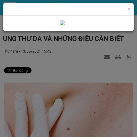
×
Tin Tức
Các bệnh lý về da
Các bệnh lý u da
UNG THƯ DA VÀ NHỮNG ĐIỀU CẦN BIẾT
Thứ năm - 13/05/2021 15:42