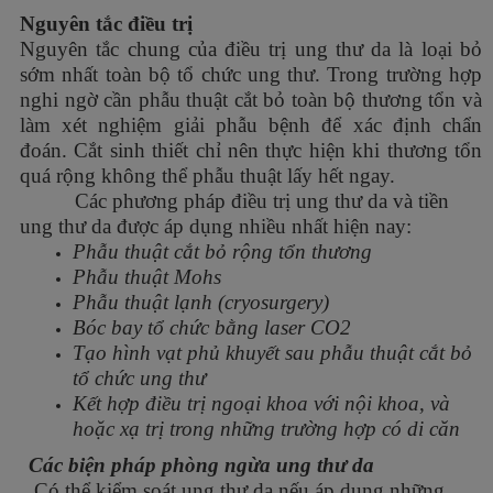
Nguyên tắc điều trị
Nguyên tắc chung của điều trị ung thư da là loại bỏ
sớm nhất toàn bộ tổ chức ung thư. Trong trường hợp
nghi ngờ cần phẫu thuật cắt bỏ toàn bộ thương tổn và
làm xét nghiệm giải phẫu bệnh để xác định chẩn
đoán. Cắt sinh thiết chỉ nên thực hiện khi thương tổn
quá rộng không thể phẫu thuật lấy hết ngay.
Các phương pháp điều trị ung thư da và tiền
ung thư da được áp dụng nhiều nhất hiện nay:
Phẫu thuật cắt bỏ rộng tổn thương
Phẫu thuật Mohs
Phẫu thuật lạnh (cryosurgery)
Bóc bay tổ chức bằng laser CO2
Tạo hình vạt phủ khuyết sau phẫu thuật cắt bỏ
tổ chức ung thư
Kết hợp điều trị ngoại khoa với nội khoa, và
hoặc xạ trị trong những trường hợp có di căn
Các biện pháp phòng ngừa ung thư da
Có thể kiểm soát ung thư da nếu áp dụng những