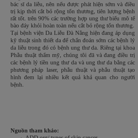
bác sĩ da liễu, nên nếu được phát hiện sớm và điều
trị kịp thời cắt bỏ rộng tổn thương, tiên lượng bệnh
rất tốt. trên 90% các trường hợp ung thư biểu mô tế
bào đáy khỏi hoàn toàn nếu cắt bỏ rộng tổn thương.
Tại bệnh viện Da Liễu Đà Nẵng hiện đang áp dụng
kỹ thuật sinh thiết da để chẩn đoán sớm các bệnh lý
da liễu trong đó có bệnh ung thư da. Riêng tại khoa
Phẫu thuật thẩm mỹ, chúng tôi đã và đang điều trị
các bệnh lý tiền ung thư da và ung thư da bằng các
phương pháp laser, phẫu thuật và phẫu thuật tạo
hình đem lại nhiều kết quả khả quan cho người
bệnh.
Nguồn tham khảo:
ADD.org/ types of skin cancer