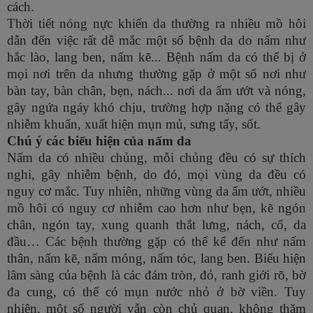
cách.
Thời tiết nóng nực khiến da thường ra nhiều mồ hôi
dẫn đến việc rất dễ mắc một số bệnh da do nấm như
hắc lào, lang ben, nấm kẽ... Bệnh nấm da có thể bị ở
mọi nơi trên da nhưng thường gặp ở một số nơi như
bàn tay, bàn chân, bẹn, nách... nơi da ẩm ướt và nóng,
gây ngứa ngáy khó chịu, trường hợp nặng có thể gây
nhiễm khuẩn, xuất hiện mụn mủ, sưng tấy, sốt.
Chú ý các biểu hiện của nấm da
Nấm da có nhiều chủng, mỗi chủng đều có sự thích
nghi, gây nhiễm bệnh, do đó, mọi vùng da đều có
nguy cơ mắc. Tuy nhiên, những vùng da ẩm ướt, nhiều
mồ hôi có nguy cơ nhiễm cao hơn như bẹn, kẽ ngón
chân, ngón tay, xung quanh thắt lưng, nách, cổ, da
đầu… Các bệnh thường gặp có thể kể đến như nấm
thân, nấm kẽ, nấm móng, nấm tóc, lang ben. Biểu hiện
lâm sàng của bệnh là các đám tròn, đỏ, ranh giới rõ, bờ
đa cung, có thể có mụn nước nhỏ ở bờ viền. Tuy
nhiên, một số người vẫn còn chủ quan, không thăm