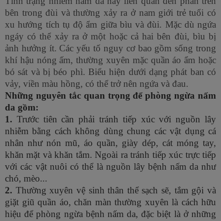
Tình trạng nhiễm nấm da này liên quan đến phần trên
bên trong đùi và thường xảy ra ở nam giới trẻ tuổi có
xu hướng tích tụ độ ẩm giữa bìu và đùi. Mặc dù ngứa
ngáy có thể xảy ra ở một hoặc cả hai bên đùi, bìu bị
ảnh hưởng ít. Các yếu tố nguy cơ bao gồm sống trong
khí hậu nóng ấm, thường xuyên mặc quần áo ẩm hoặc
bó sát và bị béo phì. Biểu hiện dưới dạng phát ban có
vảy, viền màu hồng, có thể trở nên ngứa và đau.
Những nguyên tắc quan trọng để phòng ngừa nấm
da gồm:
1.
Trước tiên cần phải tránh tiếp xúc với nguồn lây
nhiễm bằng cách không dùng chung các vật dụng cá
nhân như nón mũ, áo quần, giày dép, cát móng tay,
khăn mặt và khăn tắm. Ngoài ra tránh tiếp xúc trực tiếp
với các vật nuôi có thể là nguồn lây bệnh nấm da như
chó, mèo...
2.
Thường xuyên vệ sinh thân thể sạch sẽ, tắm gội và
giặt giũ quần áo, chăn màn thường xuyên là cách hữu
hiệu để phòng ngừa bệnh nấm da, đặc biệt là ở những