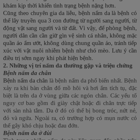
khám kịp thời khiến tình trạng bệnh nặng hơn.
Cũng theo chuyên gia da liễu, bệnh nấm da là bệnh có
thể lây truyền qua 3 con đường từ người sang người, từ
động vật sang người và từ đất. Vì vậy, để phòng bệnh,
người dân cần cần giữ gìn vệ sinh cá nhân, không mặc
quần áo ẩm ướt, không dùng chung quần áo, tránh tiếp
xúc với vật nuôi nhiễm bệnh như chó mèo. Lưu ý cần
điều trị sớm ngay khi phát hiện bệnh.
2. Những vị trí nấm da thường gặp và triệu chứng
Bệnh nấm da chân
Bệnh nấm da chân
là bệnh nấm da phổ biến nhất. Bệnh
xảy ra khi bàn chân đổ mồ hôi và hơi ẩm tích tụ, đặc
biệt là trên da ở vùng giữa các ngón chân. Các yếu tố
nguy cơ bao gồm đi giày chật hoặc đi chân trực tiếp
với sàn nhà tắm. Da ở đó có thể bị bong tróc, nứt nẻ,
đỏ và ngứa. Ngoài ra, có trường hợp có mụn nước có
thể gây khó chịu hoặc đau đớn.
Bệnh nấm da ở đùi