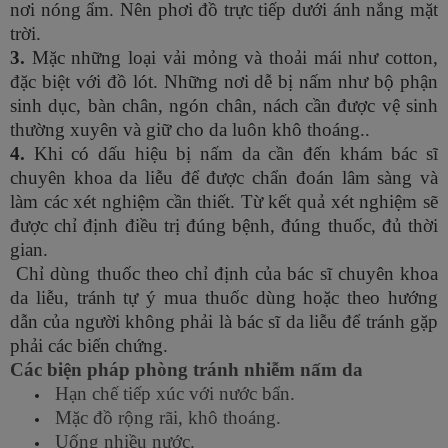
nơi nóng ẩm. Nên phơi đồ trực tiếp dưới ánh nắng mặt
trời.
3.
Mặc những loại vải mỏng và thoải mái như cotton,
đặc biệt với đồ lót. Những nơi dễ bị nấm như bộ phận
sinh dục, bàn chân, ngón chân, nách cần được vệ sinh
thường xuyên và giữ cho da luôn khô thoáng..
4.
Khi có dấu hiệu bị nấm da cần đến khám bác sĩ
chuyên khoa da liễu để được chẩn đoán lâm sàng và
làm các xét nghiệm cần thiết. Từ kết quả xét nghiệm sẽ
được chỉ định điều trị đúng bệnh, đúng thuốc, đủ thời
gian.
Chỉ dùng thuốc theo chỉ định của bác sĩ chuyên khoa
da liễu, tránh tự ý mua thuốc dùng hoặc theo hướng
dẫn của người không phải là bác sĩ da liễu để tránh gặp
phải các biến chứng.​
Các biện pháp phòng tránh nhiễm nấm da
Hạn chế tiếp xúc với nước bẩn.
Mặc đồ rộng rãi, khô thoáng.
Uống nhiều nước.