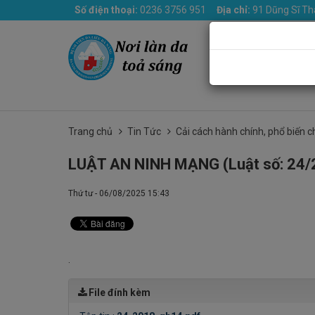
Số điện thoại:
0236 3756 951
Địa chỉ:
91 Dũng Sĩ Th
Trang chủ
Giới th
Trang chủ
Tin Tức
Cải cách hành chính, phổ biến c
LUẬT AN NINH MẠNG (Luật số: 24
Thứ tư - 06/08/2025 15:43
.
File đính kèm