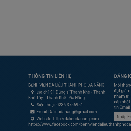
THÔNG TIN LIÊN HỆ
ĐĂNG K
BỆNH VIỆN DA LIỄU THÀNH PHỐ ĐÀ NẴNG
Mỗi thán
đợt giảm
Địa chỉ:
91 Dũng sĩ Thanh Khê - Thanh
nhằm tri 
Khê Tây - Thanh Khê - Đà Nẵng
cập nhật 
Điện thoại:
0236.3756951
tin Email
Email:
Dalieudanang@gmail.com
Website:
http://dalieudanang.com
https://www.facebook.com/benhviendalieuthanhphod