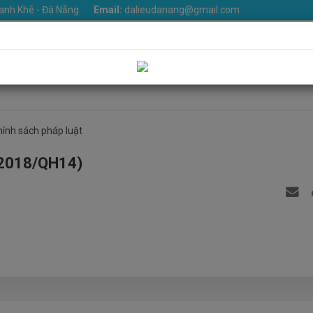
anh Khê - Đà Nẵng
Email:
dalieudanang@gmail.com
iệu
Khoa phòng
Dịch vụ
Tin Tức
Văn bản
Thư v
Liên hệ
hính sách pháp luật
/2018/QH14)