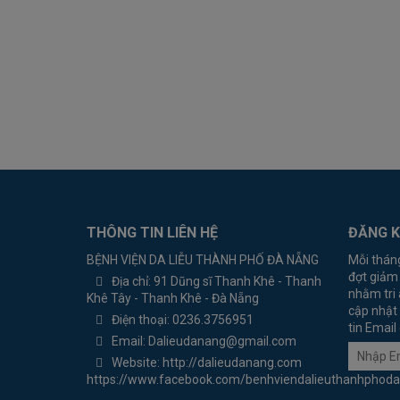
THÔNG TIN LIÊN HỆ
ĐĂNG K
BỆNH VIỆN DA LIỄU THÀNH PHỐ ĐÀ NẴNG
Mỗi thán
đợt giảm
Địa chỉ:
91 Dũng sĩ Thanh Khê - Thanh
nhằm tri 
Khê Tây - Thanh Khê - Đà Nẵng
cập nhật 
Điện thoại:
0236.3756951
tin Email
Email:
Dalieudanang@gmail.com
Website:
http://dalieudanang.com
https://www.facebook.com/benhviendalieuthanhphod