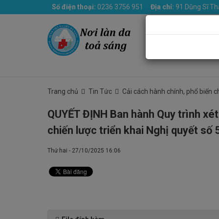
Số điện thoại:
0236 3756 951
Địa chỉ:
91 Dũng Sĩ Th
Trang chủ
Giới th
Trang chủ
Tin Tức
Cải cách hành chính, phổ biến c
QUYẾT ĐỊNH Ban hành Quy trình xét
chiến lược triển khai Nghị quyết s
Thứ hai - 27/10/2025 16:06