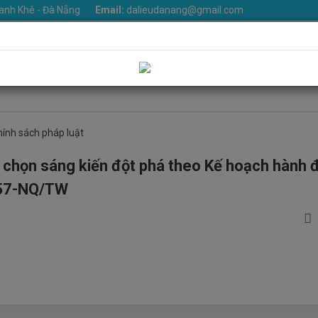
anh Khê - Đà Nẵng
Email:
dalieudanang@gmail.com
iệu
Khoa phòng
Dịch vụ
Tin Tức
Văn bản
Thư v
Liên hệ
hính sách pháp luật
 chọn sáng kiến đột phá theo Kế hoạch hành 
ố 57-NQ/TW