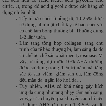
các acid hữu cơ (acid lactic, acid glycolic, acid
citric…), trong đó acid glycolic được các hãng sử
dụng nhiều nhất.
Tẩy tế bào chết: ở nồng độ 10-25% được
sử dụng như một chất tẩy tế bào chết với
cơ chế làm bong thượng bì. Thường dùng
1-2 lần/ tuần.
Làm tăng tổng hợp collagen, tăng chu
trình của tế bào thượng bì, làm sáng da do
cơ chế ức chế sản xuất men tyrosinase. Vì
vậy, ở nồng độ dưới 10% AHA thường
được sử dụng trong điều trị nám má, tăng
sắc tố sau viêm, giảm sần da, làm đồng
đều màu da, ngăn lão hoá da…
Tuy nhiên, AHA có khả năng gây kích
ứng da cũng như tăng nhạy cảm ánh sang,
vì vậy các chuyên gia khuyến cáo chỉ nên
sử dụng AHA ở nồng độ 3-5% và độ