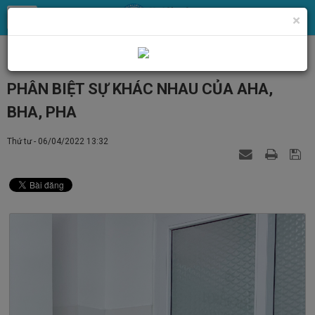
×
Chăm sóc da - Thẩm mỹ
Chăm sóc - Trẻ hoá da
PHÂN BIỆT SỰ KHÁC NHAU CỦA AHA,
BHA, PHA
Thứ tư - 06/04/2022 13:32