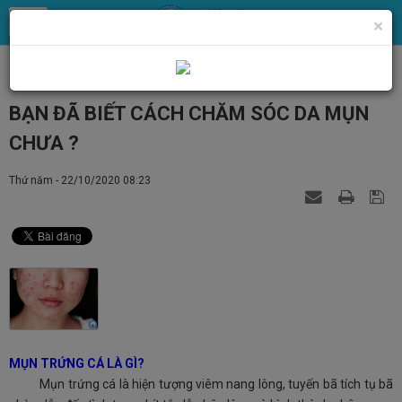
×
Tin Tức
Chăm sóc da - Thẩm mỹ
Điều trị mụn
BẠN ĐÃ BIẾT CÁCH CHĂM SÓC DA MỤN
CHƯA ?
Thứ năm - 22/10/2020 08:23
MỤN TRỨNG CÁ LÀ GÌ?
Mụn trứng cá là hiện tượng viêm nang lông, tuyến bã tích tụ bã