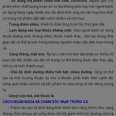
-
Sử dụng mỹ phẩm chứa hóa chất, corticoid:
Nguồn gốc mỹ
phẩm kém chất lượng hoặc do cơ địa không phù hợp mà người bệnh
sử dụng hàng ngày khiến cho da dễ bị kích ứng với các loại hóa chất
có trong mỹ phẩm dẫn đến viêm nhiễm và nổi mụn
-
Trang điểm nhiều:
khiến lỗ chân lông bị bít tắc thời gian dài
-
Lạm dụng các loại thuốc kháng sinh:
Việc người bệnh sử dụng
thuốc kháng sinh, kháng viêm, thuốc tránh thai,… liên tục trong thời
gian dài có thể là một trong những nguyên nhân dẫn đến mụn trứng
cá.
-
Căng thẳng, mệt mỏi:
Áp lực, mệt mỏi kéo dài khiến cơ thể bị rối
loạn nội tiết, khiến các độc tố trong cơ thể không được đào thải, gây
tích tụ và hình thành mụn.
-
Chế độ dinh dưỡng nhiều tinh bột, nhiều đường:
cũng có thể
tạo ra môi trường thuận lợi cho vi khuẩn phát triển. Bên cạnh đó,
uống quá nhiều sữa bò và sản phẩm từ sữa cũng có tác động tương
tự.
-
Uống rượu bia, hút thuốc lá.
CÁCH NGĂN NGỪA VÀ CHĂM SÓC MỤN TRỨNG CÁ
-
Tránh các yếu tố khởi động kích thích làm nặng thêm như căng
thẳng, thức khuya, ăn uống theo chế độ giảm tinh bột, đường, sữa và