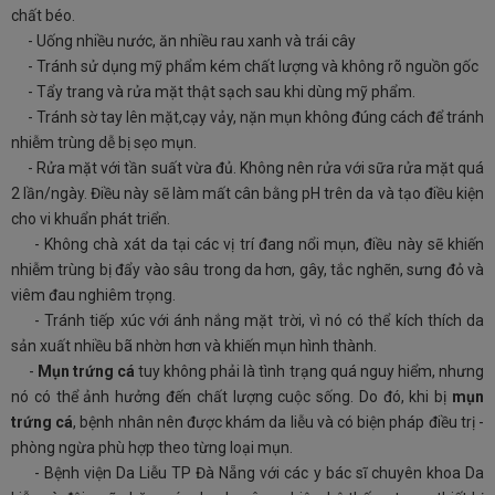
chất béo.
-
Uống nhiều nước, ăn nhiều rau xanh và trái cây
-
Tránh sử dụng mỹ phẩm kém chất lượng và không rõ nguồn gốc
-
Tẩy trang và rửa mặt thật sạch sau khi dùng mỹ phẩm.
-
Tránh sờ tay lên mặt,cạy vảy, nặn mụn không đúng cách để tránh
nhiễm trùng dễ bị sẹo mụn.
-
Rửa mặt với tần suất vừa đủ. Không nên rửa với sữa rửa mặt quá
2 lần/ngày. Điều này sẽ làm mất cân bằng pH trên da và tạo điều kiện
cho vi khuẩn phát triển.
-
Không chà xát da tại các vị trí đang nổi mụn, điều này sẽ khiến
nhiễm trùng bị đẩy vào sâu trong da hơn, gây, tắc nghẽn, sưng đỏ và
viêm đau nghiêm trọng.
-
Tránh tiếp xúc với ánh nắng mặt trời, vì nó có thể kích thích da
sản xuất nhiều bã nhờn hơn và khiến mụn hình thành.
-
Mụn trứng cá
tuy không phải là tình trạng quá nguy hiểm, nhưng
nó có thể ảnh hưởng đến chất lượng cuộc sống. Do đó, khi bị
mụn
trứng cá
, bệnh nhân nên được khám da liễu và có biện pháp điều trị -
phòng ngừa phù hợp theo từng loại mụn.
- Bệnh viện Da Liễu TP Đà Nẵng với các y bác sĩ chuyên khoa Da