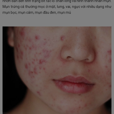
nhờn dẫn đến tình trạng bít tắc lỗ chân lông và hình thành nhân mụn.
Mụn trứng cá thường mọc ở mặt, lưng, vai, ngực với nhiều dạng như
mụn bọc, mụn cám, mụn đầu đen, mụn mủ