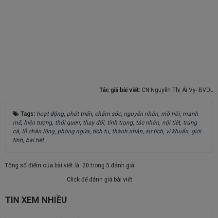
Tác giả bài viết:
CN Nguyễn Thị Ái Vy- BVDL
Tags:
hoạt động
,
phát triển
,
chăm sóc
,
nguyên nhân
,
mồ hôi
,
mạnh
mẽ
,
hiện tượng
,
thói quen
,
thay đổi
,
tình trạng
,
tác nhân
,
nội tiết
,
trứng
cá
,
lỗ chân lông
,
phòng ngừa
,
tích tụ
,
thành nhân
,
sự tích
,
vi khuẩn
,
giới
tính
,
bài tiết
Tổng số điểm của bài viết là: 20 trong 5 đánh giá
Click để đánh giá bài viết
TIN XEM NHIỀU