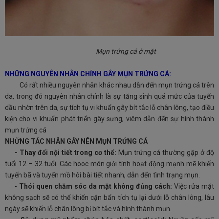
Mụn trứng cá ở mặt
NHỮNG NGUYÊN NHÂN CHÍNH GÂY MỤN TRỨNG CÁ:
Có rất nhiều nguyên nhân khác nhau dẫn đến mụn trứng cá trên
da, trong đó nguyên nhân chính là sự tăng sinh quá mức của tuyến
dầu nhờn trên da, sự tích tụ vi khuẩn gây bít tắc lỗ chân lông, tạo điều
kiện cho vi khuẩn phát triển gây sưng, viêm dẫn đến sự hình thành
mụn trứng cá
NHỮNG TÁC NHÂN GÂY NÊN MỤN TRỨNG CÁ
-
Thay đổi nội tiết trong cơ thể:
Mụn trứng cá thường gặp ở độ
tuổi 12 – 32 tuổi. Các hooc môn giới tính hoạt động mạnh mẽ khiến
tuyến bã và tuyến mồ hôi bài tiết nhanh, dẫn đến tình trạng mụn.
-
Thói quen chăm sóc da mặt không đúng cách:
Việc rửa mặt
không sạch sẽ có thể khiến cặn bẩn tích tụ lại dưới lỗ chân lông, lâu
ngày sẽ khiến lỗ chân lông bị bít tắc và hình thành mụn.