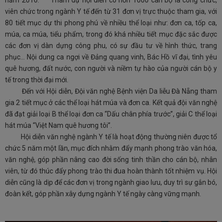
năm 2016.
Tham dự hội diễn có hơn 1000 cán bộ là công chức,
viên chức trong ngành Y tế đến từ 31 đơn vị trực thuộc tham gia, với
80 tiết mục dự thi phong phú về nhiều thể loại như: đơn ca, tốp ca,
múa, ca múa, tiểu phẩm, trong đó khá nhiều tiết mục đặc sắc được
các đơn vị dàn dựng công phu, có sự đầu tư về hình thức, trang
phục... Nội dung ca ngợi về Đảng quang vinh, Bác Hồ vĩ đại, tình yêu
quê hương, đất nước, con người và niềm tự hào của người cán bộ y
tế trong thời đại mới.
Đến với Hội diễn, Đội văn nghệ Bệnh viện Da liễu Đà Nẵng tham
gia 2 tiết mục ở các thể loại hát múa và đơn ca. Kết quả đội văn nghệ
đã đạt giải loại B thể loại đơn ca “Dấu chân phía trước”, giải C thể loại
hát múa “Việt Nam quê hương tôi”.
Hội diễn văn nghệ ngành Y tế là hoạt động thường niên được tổ
chức 5 năm một lần, mục đích nhằm đẩy mạnh phong trào văn hóa,
văn nghệ, góp phần nâng cao đời sống tinh thần cho cán bộ, nhân
viên, từ đó thúc đẩy phong trào thi đua hoàn thành tốt nhiệm vụ. Hội
diễn cũng là dịp để các đơn vị trong ngành giao lưu, duy trì sự gắn bó,
đoàn kết, góp phần xây dựng ngành Y tế ngày càng vững mạnh.