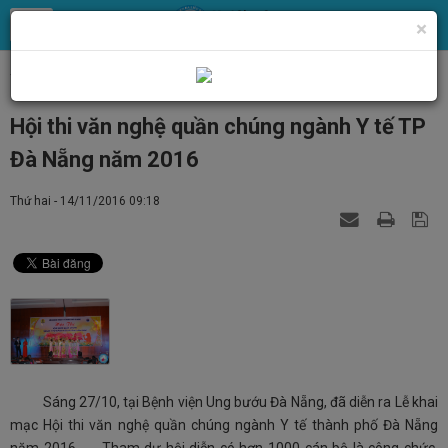
×
Trang chủ
Tin Tức
Chính quyền, Đoàn thể
Hội thi văn nghệ quần chúng ngành Y tế TP
Đà Nẵng năm 2016
Thứ hai - 14/11/2016 09:18
Sáng 27/10, tại Bệnh viện Ung bướu Đà Nẵng, đã diễn ra Lễ khai
mạc Hội thi văn nghệ quần chúng ngành Y tế thành phố Đà Nẵng