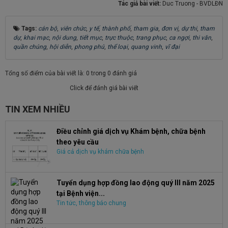
Tác giả bài viết:
Duc Truong - BVDLĐN
Tags:
cán bộ
,
viên chức
,
y tế
,
thành phố
,
tham gia
,
đơn vị
,
dự thi
,
tham
dự
,
khai mạc
,
nội dung
,
tiết mục
,
trực thuộc
,
trang phục
,
ca ngợi
,
thi văn
,
quần chúng
,
hội diễn
,
phong phú
,
thể loại
,
quang vinh
,
vĩ đại
Tổng số điểm của bài viết là: 0 trong 0 đánh giá
Click để đánh giá bài viết
TIN XEM NHIỀU
Điều chỉnh giá dịch vụ Khám bệnh, chữa bệnh
theo yêu cầu
Giá cả dịch vụ khám chữa bệnh
Tuyển dụng hợp đồng lao động quý III năm 2025
tại Bệnh viện...
Tin tức, thông báo chung