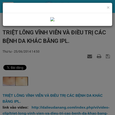
×
Tin Tức
Chăm sóc da - Thẩm mỹ
Laser Thẫm mỹ
TRIỆT LÔNG VĨNH VIỄN VÀ ĐIỀU TRỊ CÁC
BỆNH DA KHÁC BẰNG IPL.
Thứ tư - 25/06/2014 14:50
TRIỆT LÔNG VĨNH VIỄN VÀ ĐIỀU TRỊ CÁC BỆNH DA KHÁC
BẰNG IPL.
link vào video:
http://dalieudanang.com/index.php/vi/video-
clip/triet-long-vinh-vien-va-dieu-tri-cac-benh-da-khac-bang-