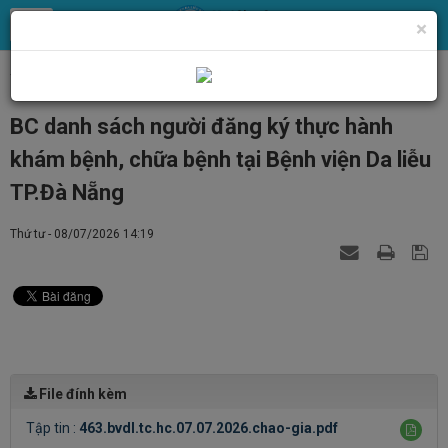
×
Trang chủ
Tin Tức
Tin tức, thông báo chung
BC danh sách người đăng ký thực hành
khám bệnh, chữa bệnh tại Bệnh viện Da liễu
TP.Đà Nẵng
Thứ tư - 08/07/2026 14:19
File đính kèm
Tập tin :
463.bvdl.tc.hc.07.07.2026.chao-gia.pdf