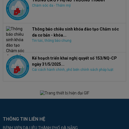
TRỨNG CÁ Ở PHỤ NỮ TRƯỞNG THÀNH
Chăm sóc da - Thẩm mỹ
Thông báo chiêu sinh khóa đào tạo Chăm sóc
da cơ bản - khóa...
Tin tức, thông báo chung
Kế hoạch triển khai nghị quyết số 153/NQ-CP
ngày 31/5/2025...
Cải cách hành chính, phổ biến chính sách pháp luật
THÔNG TIN LIÊN HỆ
BỆNH VIỆN DA LIỄU THÀNH PHỐ ĐÀ NẴNG