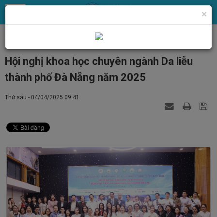
×
Trang chủ
Tin Tức
Tin tức, thông báo chung
Hội nghị khoa học chuyên ngành Da liễu
thành phố Đà Nẵng năm 2025
Thứ sáu - 04/04/2025 09:41