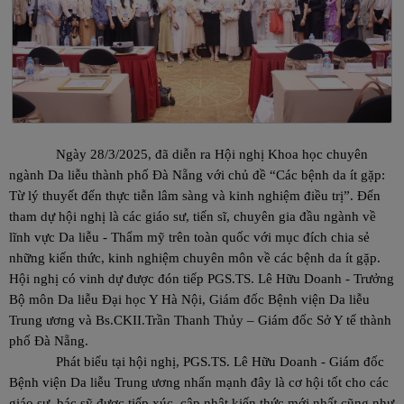
Ngày 28/3/2025, đã diễn ra Hội nghị Khoa học chuyên
ngành Da liễu thành phố Đà Nẵng với chủ đề “Các bệnh da ít gặp:
Từ lý thuyết đến thực tiễn lâm sàng và kinh nghiệm điều trị”. Đến
tham dự hội nghị là các giáo sư, tiến sĩ, chuyên gia đầu ngành về
lĩnh vực Da liễu - Thẩm mỹ trên toàn quốc với mục đích chia sẻ
những kiến thức, kinh nghiệm chuyên môn về các bệnh da ít gặp.
Hội nghị có vinh dự được đón tiếp PGS.TS. Lê Hữu Doanh - Trưởng
Bộ môn Da liễu Đại học Y Hà Nội,
Giám đốc Bệnh viện Da liễu
Trung ương và Bs.CKII.Trần Thanh Thủy – Giám đốc Sở Y tế thành
phố Đà Nẵng.
Phát biểu tại hội nghị, PGS.TS. Lê Hữu Doanh - Giám đốc
Bệnh viện Da liễu Trung ương nhấn mạnh đây là cơ hội tốt cho các
giáo sư, bác sỹ được tiếp xúc, cập nhật kiến thức mới nhất cũng như