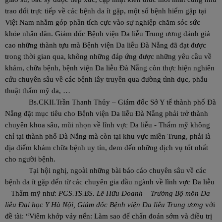
trao đổi trực tiếp về các bệnh da ít gặp, một số bệnh hiếm gặp tại
Việt Nam nhằm góp phần tích cực vào sự nghiệp chăm sóc sức
khỏe nhân dân. Giám đốc Bệnh viện Da liễu Trung ương đánh giá
cao những thành tựu mà Bệnh viện Da liễu Đà Nẵng đã đạt được
trong thời gian qua, không những đáp ứng được những yêu cầu về
khám, chữa bệnh, bệnh viện Da liễu Đà Nẵng còn thực hiện nghiên
cứu chuyên sâu về các bệnh lây truyền qua đường tình dục, phẫu
thuật thẩm mỹ da, …
Bs.CKII.Trần Thanh Thủy – Giám đốc Sở Y tế thành phố Đà
Nẵng đặt mục tiêu cho Bệnh viện Da liễu Đà Nẵng phải trở thành
chuyên khoa sâu, mũi nhọn về lĩnh vực Da liễu - Thẩm mỹ không
chỉ tại thành phố Đà Nẵng mà còn tại khu vực miền Trung, phải là
địa điểm khám chữa bệnh uy tín, đem đến những dịch vụ tốt nhất
cho người bệnh.
Tại hội nghị, ngoài những bài báo cáo chuyên sâu về các
bệnh da ít gặp đến từ các chuyên gia đầu ngành về lĩnh vực Da liễu
– Thẩm mỹ như:
PGS.TS.BS. Lê Hữu Doanh –
Trưởng Bộ môn Da
liễu Đại học Y Hà Nội, Giám đốc Bệnh viện Da liễu Trung ương
với
đề tài: “Viêm khớp vảy nến: Làm sao để chẩn đoán sớm và điều trị