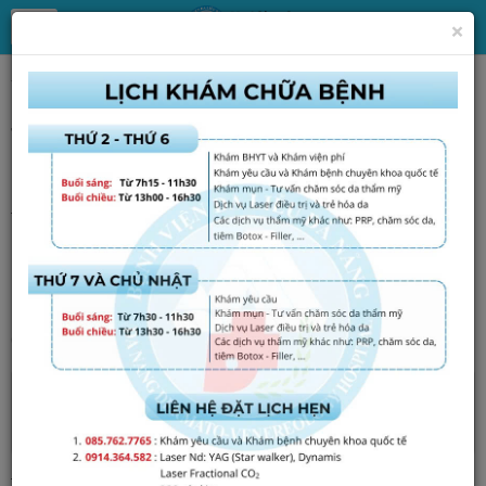
×
Trang chủ
Tin Tức
Tin tức, thông báo chung
Thư mời chào giá văn phòng phẩm và vật
dụng mau hỏng
Thứ năm - 07/05/2026 17:26
Chi tiết xem file đính kèm!
File đính kèm
Tập tin :
chao-gia-297.bvdl.tc.hc.07.05.2026.pdf
Tổng số điểm của bài viết là: 0 trong 0 đánh giá