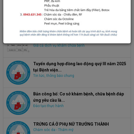
Click để đánh giá bài viết
TIN XEM NHIỀU
Điều chỉnh giá dịch vụ Khám bệnh, chữa bệnh
theo yêu cầu
Giá cả dịch vụ khám chữa bệnh
Tuyển dụng hợp đồng lao động quý III năm 2025
tại Bệnh viện...
Tin tức, thông báo chung
Bản công bố: Cơ sở khám bệnh, chữa bệnh đáp
ứng yêu cầu là...
Đào tạo thực hành
TRỨNG CÁ Ở PHỤ NỮ TRƯỞNG THÀNH
Chăm sóc da - Thẩm mỹ