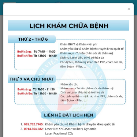
×
Trang chủ
Tin Tức
Các bệnh lý về da
Các bệnh lý về da
Tất tần tật về Bệnh chốc
26/05/2025
Đã xem: 731
Khai trương Phòng khám chuyên đề bệnh Vảy nến
tại Bệnh viện Da liễu Đà Nẵng
24/12/2024
Đã xem: 2070
VIÊM DA DO BỆ NGỒI BỒN CẦU
03/12/2024
Đã xem: 1683