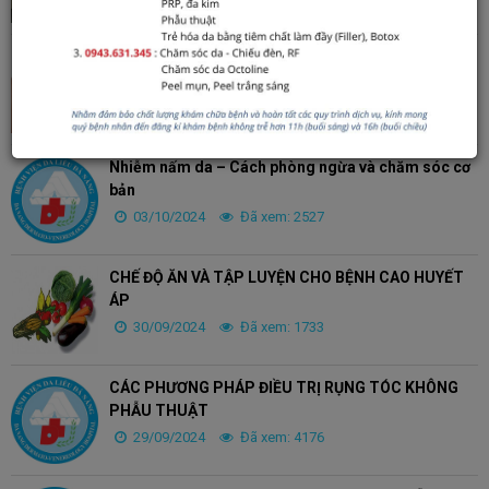
ĐIỀU DƯỠNG TRONG CÁC BỆNH VIÊM DA TIẾP XÚC
DO THUỐC DIỆT CỎ
03/10/2024
Đã xem: 2282
Nhiễm nấm da – Cách phòng ngừa và chăm sóc cơ
bản
03/10/2024
Đã xem: 2527
CHẾ ĐỘ ĂN VÀ TẬP LUYỆN CHO BỆNH CAO HUYẾT
ÁP
30/09/2024
Đã xem: 1733
CÁC PHƯƠNG PHÁP ĐIỀU TRỊ RỤNG TÓC KHÔNG
PHẪU THUẬT
29/09/2024
Đã xem: 4176