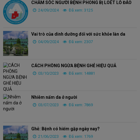
CHĂM SÓC NGƯỜI BỆNH PHONG BỊ LOÉT LỖ ĐÁO
24/09/2024
Đã xem: 3125
Vai trò của dinh dưỡng đối với sức khỏe làn da
04/09/2024
Đã xem: 2307
CÁCH PHÒNG NGỪA BỆNH GHẺ HIỆU QUẢ
03/10/2023
Đã xem: 14881
Nhiễm nấm da ở người
03/07/2023
Đã xem: 7869
Ghẻ: Bệnh có hiếm gặp ngày nay?
21/06/2023
Đã xem: 1769