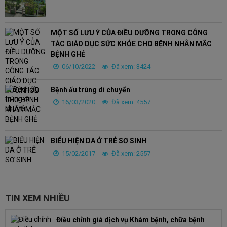
MỘT SỐ LƯU Ý CỦA ĐIỀU DƯỠNG TRONG CÔNG
TÁC GIÁO DỤC SỨC KHỎE CHO BỆNH NHÂN MẮC
BỆNH GHẺ
06/10/2022
Đã xem: 3424
Bệnh ấu trùng di chuyển
16/03/2020
Đã xem: 4557
BIỂU HIỆN DA Ở TRẺ SƠ SINH
15/02/2017
Đã xem: 2557
TIN XEM NHIỀU
Điều chỉnh giá dịch vụ Khám bệnh, chữa bệnh