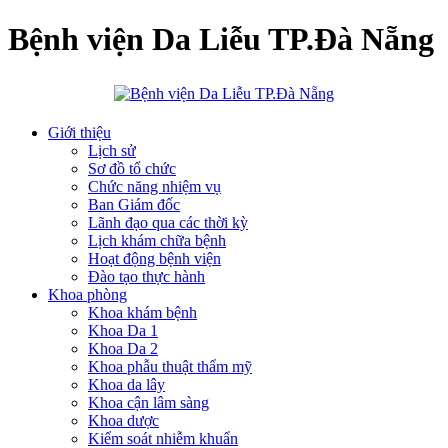
Bệnh viện Da Liễu TP.Đà Nẵng
Giới thiệu
Lịch sử
Sơ đồ tổ chức
Chức năng nhiệm vụ
Ban Giám đốc
Lãnh đạo qua các thời kỳ
Lịch khám chữa bệnh
Hoạt động bệnh viện
Đào tạo thực hành
Khoa phòng
Khoa khám bệnh
Khoa Da 1
Khoa Da 2
Khoa phẫu thuật thẩm mỹ
Khoa da lây
Khoa cận lâm sàng
Khoa dược
Kiểm soát nhiễm khuẩn