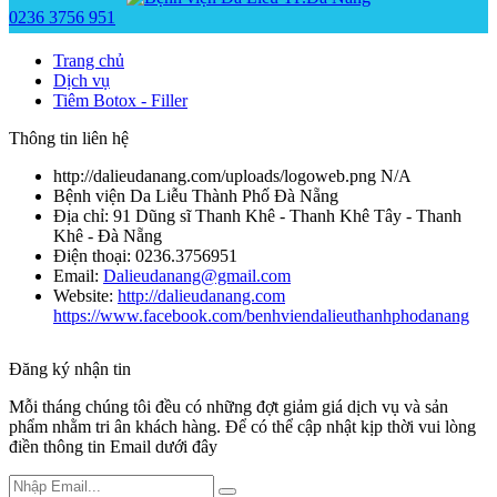
0236 3756 951
Trang chủ
Dịch vụ
Tiêm Botox - Filler
Thông tin liên hệ
http://dalieudanang.com/uploads/logoweb.png
N/A
Bệnh viện Da Liễu Thành Phố Đà Nẵng
Địa chỉ:
91 Dũng sĩ Thanh Khê - Thanh Khê Tây - Thanh
Khê - Đà Nẵng
Điện thoại:
0236.3756951
Email:
Dalieudanang@gmail.com
Website:
http://dalieudanang.com
https://www.facebook.com/benhviendalieuthanhphodanang
Đăng ký nhận tin
Mỗi tháng chúng tôi đều có những đợt giảm giá dịch vụ và sản
phẩm nhằm tri ân khách hàng. Để có thể cập nhật kịp thời vui lòng
điền thông tin Email dưới đây