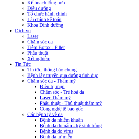
Kế hoạch tổng hợp
Điều dưỡng
Tổ chức hành chính
Tài chính kế toán
Khoa Dinh dưỡng
Dịch vụ
Laser
Chăm sóc da
Tiêm Botox - Filler
Phẫu thuật
Xét nghiệm
Tin Tức
Tin tức, thông báo chung
Bệnh lây truyền qua đường tình dục
Chăm sóc da - Thẩm mỹ
Điều trị mụn
Chăm sóc - Trẻ hoá da
Laser Thẫm mỹ
Phẫu thuật - Thủ thuật thẩm mỹ
Công nghệ tế bào gốc
Các bệnh lý về da
Bệnh da nhiễm khuẩn
Bệnh da do nấm - ký sinh trùng
Bệnh da do virus
Bệnh da tự miễn