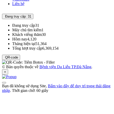
Liên hệ
Đang truy cập: 31
Đang truy cập
31
Máy chủ tìm kiếm
1
Khách viếng thăm
30
Hôm nay
4,120
Tháng hiện tại
51,364
Tổng lượt truy cập
6,369,154
QR-code
© Bản quyền thuộc về
Bệnh viện Da Liễu TP.Đà Nẵng
.
×
Bạn đã không sử dụng Site,
Bấm vào đây để duy trì trạng thái đăng
nhập
. Thời gian chờ:
60
giây