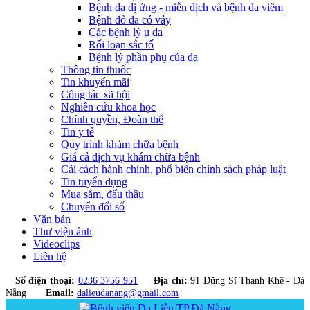
Bệnh da dị ứng - miễn dịch và bệnh da viêm
Bệnh đỏ da có vảy
Các bệnh lý u da
Rối loạn sắc tố
Bệnh lý phần phụ của da
Thông tin thuốc
Tin khuyến mãi
Công tác xã hội
Nghiên cứu khoa học
Chính quyền, Đoàn thể
Tin y tế
Quy trình khám chữa bệnh
Giá cả dịch vụ khám chữa bệnh
Cải cách hành chính, phổ biến chính sách pháp luật
Tin tuyển dụng
Mua sắm, đấu thầu
Chuyển đổi số
Văn bản
Thư viện ảnh
Videoclips
Liên hệ
Số điện thoại:
0236 3756 951
Địa chỉ:
91 Dũng Sĩ Thanh Khê - Đà
Nẵng
Email:
dalieudanang@gmail.com