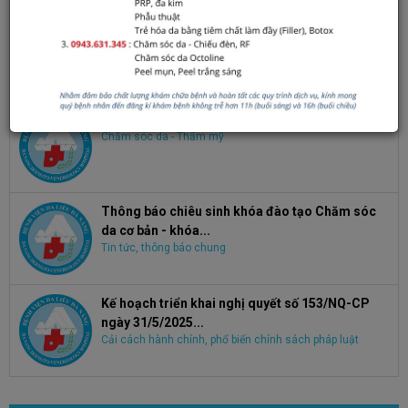
Bản công bố: Cơ sở khám bệnh, chữa bệnh đáp
ứng yêu cầu là...
Đào tạo thực hành
TRỨNG CÁ Ở PHỤ NỮ TRƯỞNG THÀNH
Chăm sóc da - Thẩm mỹ
Thông báo chiêu sinh khóa đào tạo Chăm sóc
da cơ bản - khóa...
Tin tức, thông báo chung
Kế hoạch triển khai nghị quyết số 153/NQ-CP
ngày 31/5/2025...
Cải cách hành chính, phổ biến chính sách pháp luật