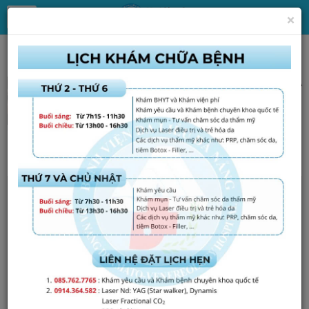
×
Tin Tức
Chăm sóc da - Thẩm mỹ
Công nghệ tế bào gốc
HUYẾT TƯƠNG GIÀU TIỂU CẦU TRONG TRẺ HÓA DA
30/09/2024
Đã xem: 2590
TIN XEM NHIỀU
Điều chỉnh giá dịch vụ Khám bệnh, chữa bệnh
theo yêu cầu
Giá cả dịch vụ khám chữa bệnh
Tuyển dụng hợp đồng lao động quý III năm 2025
tại Bệnh viện...
Tin tức, thông báo chung