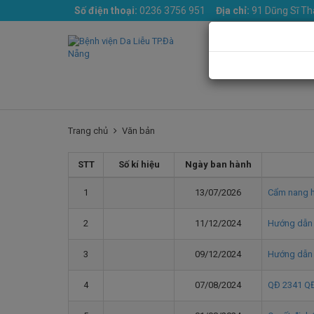
Số điện thoại:
0236 3756 951
Địa chỉ:
91 Dũng Sĩ Th
Trang chủ
Giới 
Trang chủ
Văn bản
STT
Số kí hiệu
Ngày ban hành
1
13/07/2026
Cẩm nang h
2
11/12/2024
Hướng dẫn c
3
09/12/2024
Hướng dẫn 
4
07/08/2024
QĐ 2341 QĐ