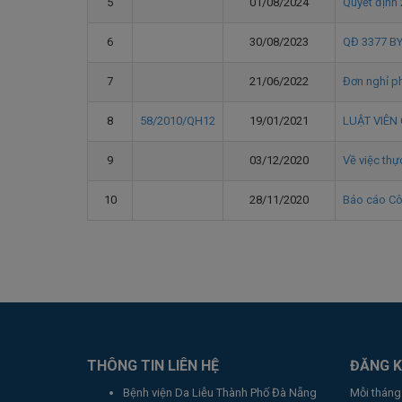
5
01/08/2024
Quyết định
6
30/08/2023
QĐ 3377 BYT
7
21/06/2022
Đơn nghỉ p
8
58/2010/QH12
19/01/2021
LUẬT VIÊN
9
03/12/2020
Về việc thự
10
28/11/2020
Báo cáo Cô
THÔNG TIN LIÊN HỆ
ĐĂNG K
Bệnh viện Da Liễu Thành Phố Đà Nẵng
Mỗi tháng