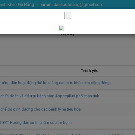
anh Khê - Đà Nẵng
Email:
dalieudanang@gmail.com
×
thiệu
Khoa phòng
Dịch vụ
Tin Tức
Văn bản
Thư việ
Liên hệ
Trích yếu
ướng dẫn hoạt động thể lực nâng cao sức khỏe cho cộng đồng
hẩn đoán và điều trị bệnh nấm Aspergillus phổi mạn tính
chế độ dinh dưỡng cho các bệnh lý hệ tiêu hóa
-BYT Hướng dẫn xử trí chăm sóc trẻ bệnh