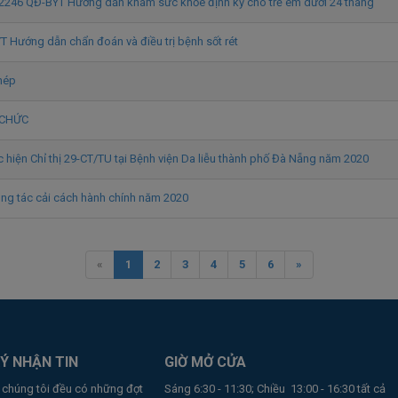
 2246 QĐ-BYT Hướng dẫn khám sức khỏe định kỳ cho trẻ em dưới 24 tháng
 Hướng dẫn chẩn đoán và điều trị bệnh sốt rét
hép
 CHỨC
c hiện Chỉ thị 29-CT/TU tại Bệnh viện Da liễu thành phố Đà Nẵng năm 2020
ng tác cải cách hành chính năm 2020
«
1
2
3
4
5
6
»
Ý NHẬN TIN
GIỜ MỞ CỬA
 chúng tôi đều có những đợt
Sáng 6:30 - 11:30; Chiều 13:00 - 16:30 tất cả