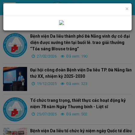
×
Trang chủ
Tin Tức
Chính quyền, Đoàn thể
Bệnh viện Da liễu thành phố Đà Nẵng vinh dự có đại
diện được xướng tên tại buổi lễ. trao giải thưởng
“Tỏa sáng Blouse trắng”
27/02/2026
Đã xem: 190
Đại hội công đoàn Bệnh viện Da liễu TP. Đà Nẵng lần
thứ XX, nhiệm kỳ 2025-2030
19/12/2025
Đã xem: 323
Tổ chức trang trọng, thiết thực các hoạt động kỷ
niệm 78 năm Ngày Thương binh - Liệt sĩ
25/07/2025
Đã xem: 502
Bệnh viện Da liễu tổ chức kỷ niệm ngày Quốc tế điều