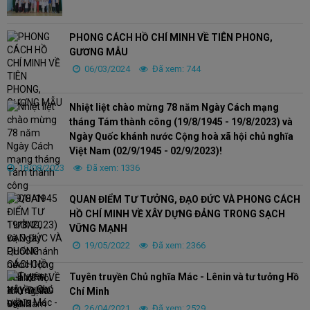
PHONG CÁCH HỒ CHÍ MINH VỀ TIÊN PHONG,
GƯƠNG MẪU
06/03/2024
Đã xem: 744
Nhiệt liệt chào mừng 78 năm Ngày Cách mạng
tháng Tám thành công (19/8/1945 - 19/8/2023) và
Ngày Quốc khánh nước Cộng hoà xã hội chủ nghĩa
Việt Nam (02/9/1945 - 02/9/2023)!
18/08/2023
Đã xem: 1336
QUAN ĐIỂM TƯ TƯỞNG, ĐẠO ĐỨC VÀ PHONG CÁCH
HỒ CHÍ MINH VỀ XÂY DỰNG ĐẢNG TRONG SẠCH
VỮNG MẠNH
19/05/2022
Đã xem: 2366
Tuyên truyền Chủ nghĩa Mác - Lênin và tư tưởng Hồ
Chí Minh
26/04/2021
Đã xem: 2529