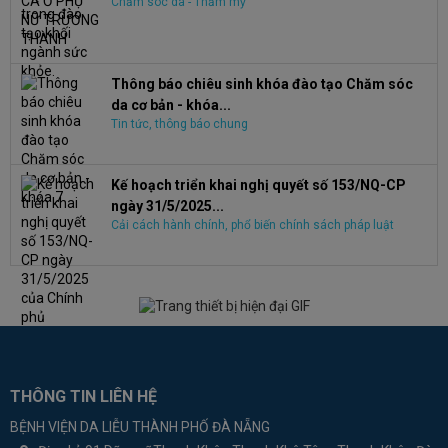
Chăm sóc da - Thẩm mỹ
Thông báo chiêu sinh khóa đào tạo Chăm sóc
da cơ bản - khóa...
Tin tức, thông báo chung
Kế hoạch triển khai nghị quyết số 153/NQ-CP
ngày 31/5/2025...
Cải cách hành chính, phổ biến chính sách pháp luật
THÔNG TIN LIÊN HỆ
BỆNH VIỆN DA LIỄU THÀNH PHỐ ĐÀ NẴNG