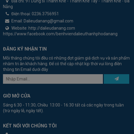
Địa chỉ:
91 Dũng sĩ Thanh Khê - Thanh Khê Tây - Thanh Khê - Đà
Nẵng
Điện thoại:
0236.3756951
Email:
Dalieudanang@gmail.com
Website:
http://dalieudanang.com
https://www.facebook.com/benhviendalieuthanhphodanang
ĐĂNG KÝ NHẬN TIN
Mỗi tháng chúng tôi đều có những đợt giảm giá dịch vụ và sản phẩm
nhằm tri ân khách hàng. Để có thể cập nhật kịp thời vui lòng điền
thông tin Email dưới đây
GIỜ MỞ CỬA
Sáng 6:30 - 11:30; Chiều 13:00 - 16:30 tất cả các ngày trong tuần
(trừ ngày lễ, ngày tết).
KẾT NỐI VỚI CHÚNG TÔI