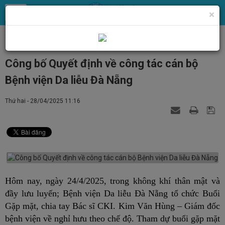
×
Trang chủ
Tin Tức
Chính quyền, Đoàn thể
Công bố Quyết định về công tác cán bộ
Bệnh viện Da liễu Đà Nẵng
Thứ hai - 28/04/2025 11:16
Hôm nay, ngày 24/4/2025, trong không khí thân mật và
đầy lưu luyến; Bệnh viện Da liễu Đà Nẵng tổ chức Buổi
Gặp mặt, chia tay Bác sĩ CKI. Kim Văn Hùng – Giám đốc
bệnh viện về nghỉ hưu theo chế độ. Tham dự buổi gặp mặt