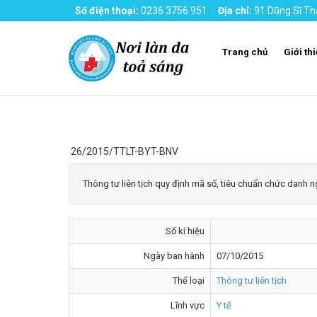
Số điện thoại:
0236 3756 951
Địa chỉ:
91 Dũng Sĩ Th
Trang chủ
Giới th
26/2015/TTLT-BYT-BNV
Thông tư liên tịch quy định mã số, tiêu chuẩn chức danh n
Số kí hiệu
Ngày ban hành
07/10/2015
Thể loại
Thông tư liên tịch
Lĩnh vực
Y tế