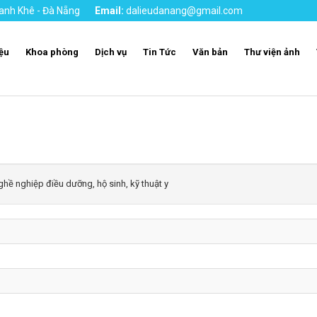
anh Khê - Đà Nẵng
Email:
dalieudanang@gmail.com
iệu
Khoa phòng
Dịch vụ
Tin Tức
Văn bản
Thư viện ảnh
ghề nghiệp điều dưỡng, hộ sinh, kỹ thuật y