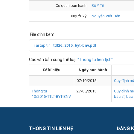
Cơ quan ban hành
Bộ Y Tế
Người ký
Nguyễn Viết Tiến
File đính kèm
Tải tập tin :
ttlt26_2015_byt-bnv.pdf
Các văn bản cùng thể loại
"Thông tư liên tịch"
Số kí hiệu
Ngày ban hành
07/10/2015
Quy định m
Thông tư
27/05/2015
Quy định mã
10/2015/TTLT-BYT-BNV
bác sĩ, bác 
THÔNG TIN LIÊN HỆ
ĐĂNG K