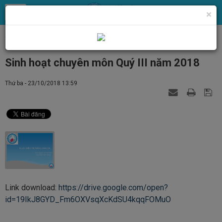
×
Trang chủ
Tin Tức
Nghiên cứu khoa học
Sinh hoạt chuyên môn Quý III năm 2018
Thứ ba - 23/10/2018 13:59
Link download:
https://drive.google.com/open?
id=19IkJ8GYD_Fm6OXVsqXcKdSU4kqqFOMuO