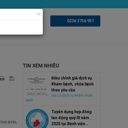
×
iện ảnh
Videoclips
0236 3756 951
TIN XEM NHIỀU
Điều chỉnh giá dịch vụ
Khám bệnh, chữa bệnh
theo yêu cầu
Giá cả dịch vụ khám chữa
bệnh
Tuyển dụng hợp đồng
lao động quý III năm
TCHC-BVDL
2025 tại Bệnh viện...