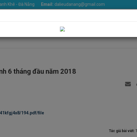
anh Khê - Đà Nẵng
Email:
dalieudanang@gmail.com
iệu
Khoa phòng
Dịch vụ
Tin Tức
Văn bản
Thư v
Liên hệ
ính 6 tháng đầu năm 2018
41kfgj4x8/194.pdf/file
Tác giả bài viết: