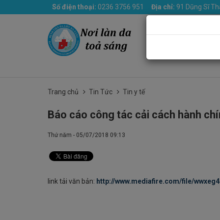
Số điện thoại:
0236 3756 951
Địa chỉ:
91 Dũng Sĩ Th
Trang chủ
Giới th
Trang chủ
Tin Tức
Tin y tế
Báo cáo công tác cải cách hành ch
Thứ năm - 05/07/2018 09:13
link tải văn bản:
http://www.mediafire.com/file/wwxeg4