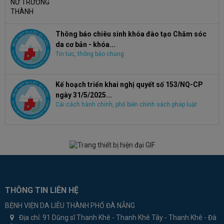
Thông báo chiêu sinh khóa đào tạo Chăm sóc
da cơ bản - khóa...
Tin tức, thông báo chung
Kế hoạch triển khai nghị quyết số 153/NQ-CP
ngày 31/5/2025...
Cải cách hành chính, phổ biến chính sách pháp luật
THÔNG TIN LIÊN HỆ
BỆNH VIỆN DA LIỄU THÀNH PHỐ ĐÀ NẴNG
Địa chỉ:
91 Dũng sĩ Thanh Khê - Thanh Khê Tây - Thanh Khê - Đà