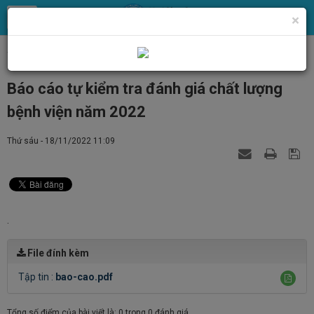
×
Trang chủ
Tin Tức
Tin y tế
Báo cáo tự kiểm tra đánh giá chất lượng
bệnh viện năm 2022
Thứ sáu - 18/11/2022 11:09
.
File đính kèm
Tập tin :
bao-cao.pdf
Tổng số điểm của bài viết là: 0 trong 0 đánh giá