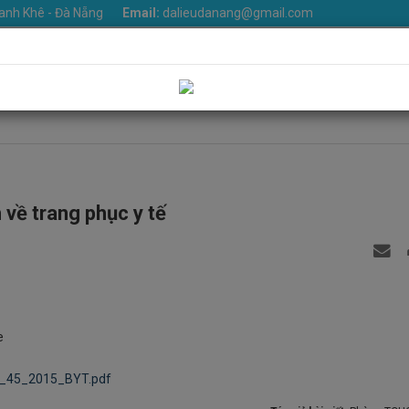
anh Khê - Đà Nẵng
Email:
dalieudanang@gmail.com
iệu
Khoa phòng
Dịch vụ
Tin Tức
Văn bản
Thư v
Liên hệ
về trang phục y tế
e
T_45_2015_BYT.pdf