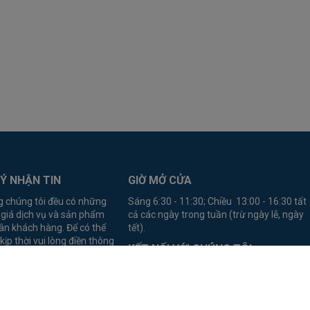
Ý NHẬN TIN
GIỜ MỞ CỬA
g chúng tôi đều có những
Sáng 6:30 - 11:30; Chiều 13:00 - 16:30 tất
 giá dịch vụ và sản phẩm
cả các ngày trong tuần (trừ ngày lễ, ngày
ân khách hàng. Để có thể
tết).
kịp thời vui lòng điền thông
KẾT NỐI VỚI CHÚNG TÔI
 dưới đây
anang