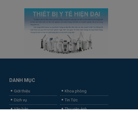
DANH MỤC
Giới thiệu
Khoa phòng
Dịch vụ
Tin Tức
Văn bản
Thư viện ảnh
Videoclips
Liên hệ
QR-code
Đang truy cập: 30