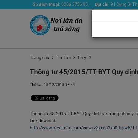
Số điện thoại:
0236 3756 951
Địa chỉ:
91 Dũng Sĩ Th
Trang chủ
Giới th
Trang chủ
Tin Tức
Tin y tế
Thông tư 45/2015/TT-BYT Quy định 
Thứ ba - 15/12/2015 13:45
Thong-tu-45-2015-TT-BYT-Quy-dinh-ve-trang-phuc-y-t
Link dowload:
http://www.mediafire.com/view/z3xxep3xa0dusw6/T