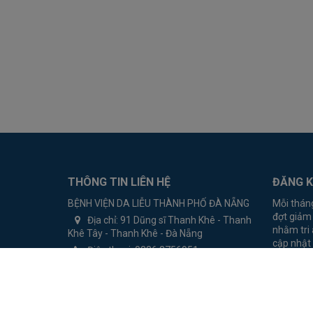
THÔNG TIN LIÊN HỆ
ĐĂNG K
BỆNH VIỆN DA LIỄU THÀNH PHỐ ĐÀ NẴNG
Mỗi thán
đợt giảm
Địa chỉ:
91 Dũng sĩ Thanh Khê - Thanh
nhằm tri 
Khê Tây - Thanh Khê - Đà Nẵng
cập nhật 
Điện thoại:
0236.3756951
tin Email
Email:
Dalieudanang@gmail.com
Website:
http://dalieudanang.com
https://www.facebook.com/benhviendalieuthanhphod