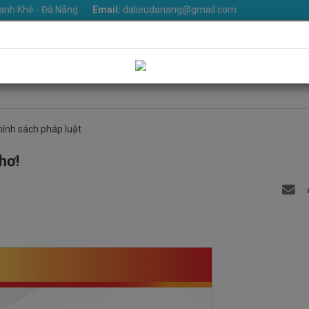
anh Khê - Đà Nẵng
Email:
dalieudanang@gmail.com
iệu
Khoa phòng
Dịch vụ
Tin Tức
Văn bản
Thư v
Liên hệ
hính sách pháp luật
thơ!