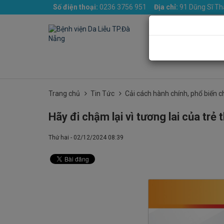
Số điện thoại:
0236 3756 951
Địa chỉ:
91 Dũng Sĩ Th
Trang chủ
Giới th
Trang chủ
Tin Tức
Cải cách hành chính, phổ biến c
Hãy đi chậm lại vì tương lai của trẻ 
Thứ hai - 02/12/2024 08:39