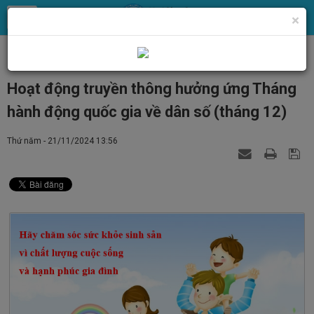
×
Cải cách hành chính, phổ biến chính sách pháp luật
Hoạt động truyền thông hưởng ứng Tháng
hành động quốc gia về dân số (tháng 12)
Thứ năm - 21/11/2024 13:56