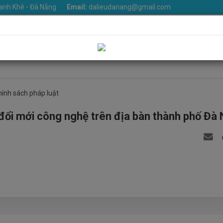
anh Khê - Đà Nẵng
Email:
dalieudanang@gmail.com
iệu
Khoa phòng
Dịch vụ
Tin Tức
Văn bản
Thư v
Liên hệ
hính sách pháp luật
ợ đổi mới công nghệ trên địa bàn thành phố Đà