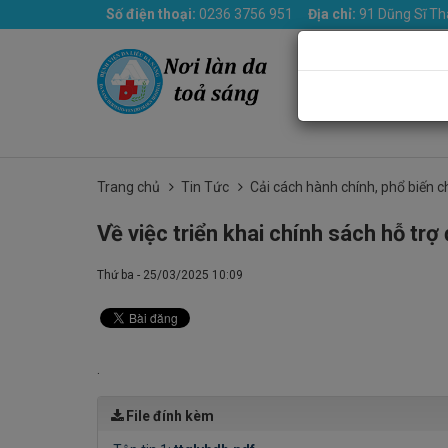
Số điện thoại:
0236 3756 951
Địa chỉ:
91 Dũng Sĩ Th
Trang chủ
Giới th
Trang chủ
Tin Tức
Cải cách hành chính, phổ biến c
Về việc triển khai chính sách hỗ tr
Thứ ba - 25/03/2025 10:09
.
File đính kèm