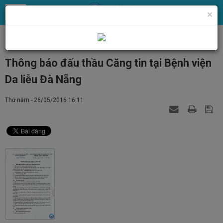
×
Trang chủ
Tin Tức
Tin tức, thông báo chung
Thông báo đấu thầu Căng tin tại Bệnh viện
Da liễu Đà Nẵng
Thứ năm - 26/05/2016 16:11