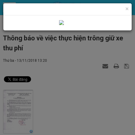
×
Trang chủ
Tin Tức
Tin tức, thông báo chung
Thông báo về việc thực hiện trông giữ xe
thu phí
Thứ ba - 13/11/2018 13:20