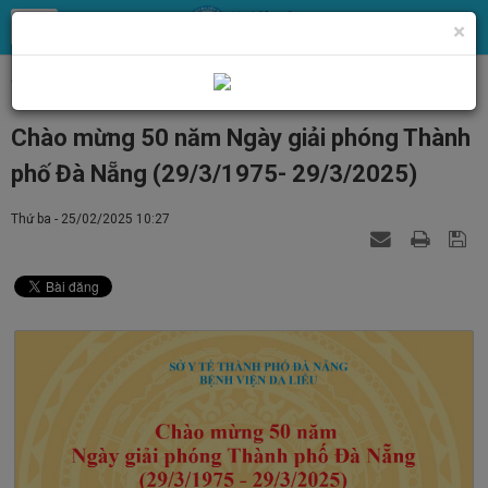
×
Trang chủ
Tin Tức
Tin tức, thông báo chung
Chào mừng 50 năm Ngày giải phóng Thành
phố Đà Nẵng (29/3/1975- 29/3/2025)
Thứ ba - 25/02/2025 10:27