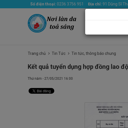
Số điện thoại:
0236 3756 951
Địa chỉ:
91 Dũng Sĩ Th
Trang chủ
Giới th
Trang chủ
Tin Tức
Tin tức, thông báo chung
Kết quả tuyển dụng hợp đồng lao đ
Thứ năm - 27/05/2021 16:00