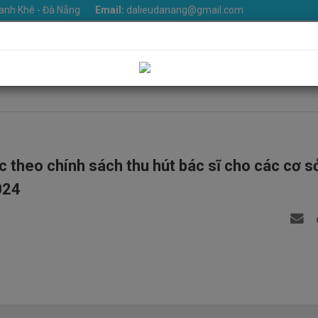
anh Khê - Đà Nẵng
Email:
dalieudanang@gmail.com
iệu
Khoa phòng
Dịch vụ
Tin Tức
Văn bản
Thư v
Liên hệ
c theo chính sách thu hút bác sĩ cho các cơ sở
024