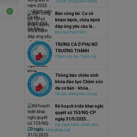
Tin tức, thông báo chung
Bản công bố: Cơ sở
khám bệnh, chữa bệnh
đáp ứng yêu cầu là...
Đào tạo thực hành
TRỨNG CÁ Ở PHỤ NỮ
TRƯỞNG THÀNH
Chăm sóc da - Thẩm mỹ
Thông báo chiêu sinh
khóa đào tạo Chăm sóc
da cơ bản - khóa...
Tin tức, thông báo chung
Kế hoạch triển khai nghị
quyết số 153/NQ-CP
ngày 31/5/2025...
Cải cách hành chính, phổ
biến chính sách pháp luật