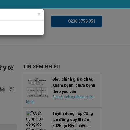
×
iện ảnh
Videoclips
0236 3756 951
TIN XEM NHIỀU
 y tế
Điều chỉnh giá dịch vụ
Khám bệnh, chữa bệnh
theo yêu cầu
Giá cả dịch vụ khám chữa
bệnh
Tuyển dụng hợp đồng
lao động quý III năm
2025 tại Bệnh viện...