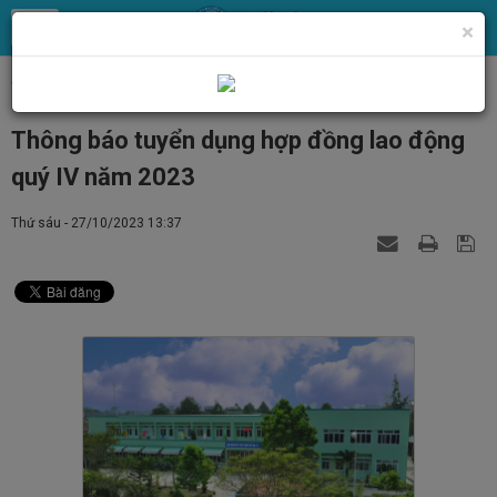
×
Trang chủ
Tin Tức
Tin tức, thông báo chung
Thông báo tuyển dụng hợp đồng lao động
quý IV năm 2023
Thứ sáu - 27/10/2023 13:37