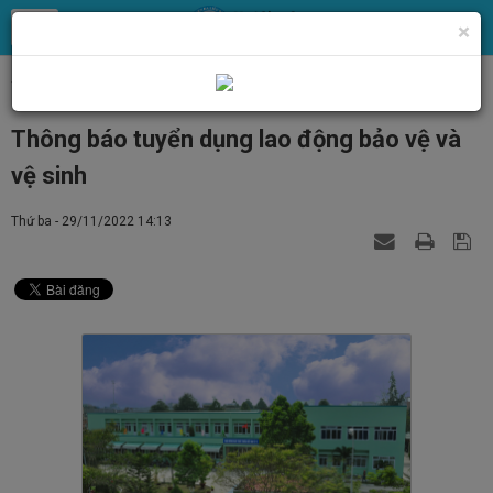
×
Trang chủ
Tin Tức
Tin tức, thông báo chung
Thông báo tuyển dụng lao động bảo vệ và
vệ sinh
Thứ ba - 29/11/2022 14:13