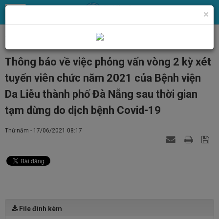
×
Trang chủ
Tin Tức
Tin tức, thông báo chung
Thông báo về việc phỏng vấn vòng 2 kỳ xét
tuyển viên chức năm 2021 của Bệnh viện
Da Liễu thành phố Đà Nẵng sau thời gian
tạm dừng do dịch bệnh Covid-19
Thứ năm - 17/06/2021 08:17
File đính kèm