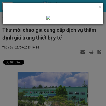
×
Trang chủ
Tin Tức
Tin tức, thông báo chung
Thư mời chào giá cung cấp dịch vụ thẩm
định giá trang thiết bị y tế
Thứ sáu - 29/09/2023 10:34