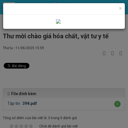
×
Trang chủ
Tin Tức
Tin tức, thông báo chung
Thư mời chào giá hóa chất, vật tư y tế
Thứ tư - 11/06/2025 15:59
File đính kèm
Tập tin :
394.pdf
Tổng số điểm của bài viết là: 0 trong 0 đánh giá
Click để đánh giá bài viết