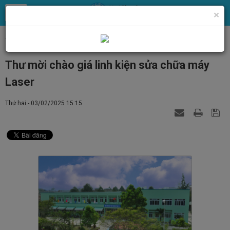
×
Trang chủ
Tin Tức
Tin tức, thông báo chung
Thư mời chào giá linh kiện sửa chữa máy
Laser
Thứ hai - 03/02/2025 15:15