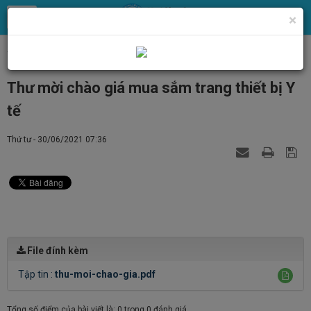
×
Trang chủ
Tin Tức
Tin tức, thông báo chung
Thư mời chào giá mua sắm trang thiết bị Y
tế
Thứ tư - 30/06/2021 07:36
File đính kèm
Tập tin :
thu-moi-chao-gia.pdf
Tổng số điểm của bài viết là: 0 trong 0 đánh giá