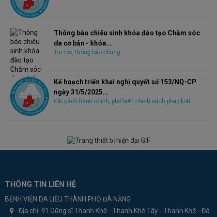
Thông báo chiêu sinh khóa đào tạo Chăm sóc
da cơ bản - khóa...
Tin tức, thông báo chung
Kế hoạch triển khai nghị quyết số 153/NQ-CP
ngày 31/5/2025...
Cải cách hành chính, phổ biến chính sách pháp luật
THÔNG TIN LIÊN HỆ
BỆNH VIỆN DA LIỄU THÀNH PHỐ ĐÀ NẴNG
Địa chỉ:
91 Dũng sĩ Thanh Khê - Thanh Khê Tây - Thanh Khê - Đà