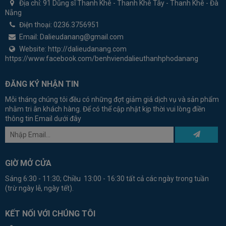
Địa chỉ:
91 Dũng sĩ Thanh Khê - Thanh Khê Tây - Thanh Khê - Đà
Nẵng
Điện thoại:
0236.3756951
Email:
Dalieudanang@gmail.com
Website:
http://dalieudanang.com
https://www.facebook.com/benhviendalieuthanhphodanang
ĐĂNG KÝ NHẬN TIN
Mỗi tháng chúng tôi đều có những đợt giảm giá dịch vụ và sản phẩm
nhằm tri ân khách hàng. Để có thể cập nhật kịp thời vui lòng điền
thông tin Email dưới đây
GIỜ MỞ CỬA
Sáng 6:30 - 11:30; Chiều 13:00 - 16:30 tất cả các ngày trong tuần
(trừ ngày lễ, ngày tết).
KẾT NỐI VỚI CHÚNG TÔI