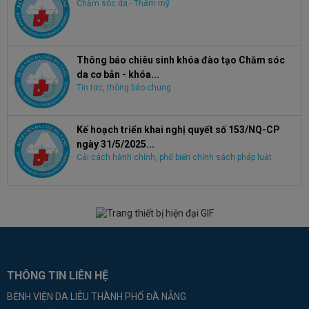
Chăm sóc da - Thẩm mỹ
Thông báo chiêu sinh khóa đào tạo Chăm sóc
da cơ bản - khóa...
Tin tức, thông báo chung
Kế hoạch triển khai nghị quyết số 153/NQ-CP
ngày 31/5/2025...
Cải cách hành chính, phổ biến chính sách pháp luật
THÔNG TIN LIÊN HỆ
BỆNH VIỆN DA LIỄU THÀNH PHỐ ĐÀ NẴNG