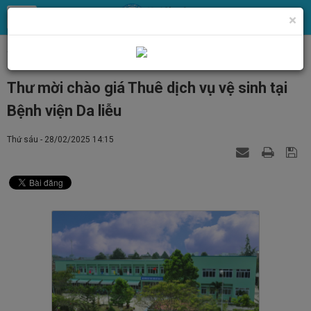
×
Trang chủ
Tin Tức
Tin tức, thông báo chung
Thư mời chào giá Thuê dịch vụ vệ sinh tại
Bệnh viện Da liễu
Thứ sáu - 28/02/2025 14:15