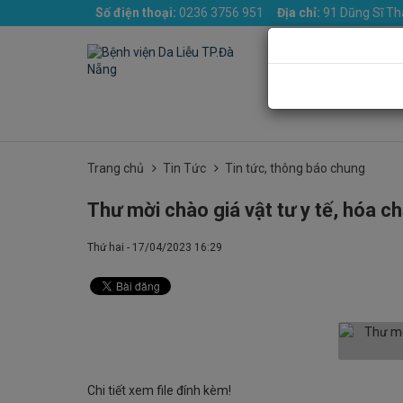
Số điện thoại:
0236 3756 951
Địa chỉ:
91 Dũng Sĩ Th
Trang chủ
Giới th
Trang chủ
Tin Tức
Tin tức, thông báo chung
Thư mời chào giá vật tư y tế, hóa c
Thứ hai - 17/04/2023 16:29
Chi tiết xem file đính kèm!