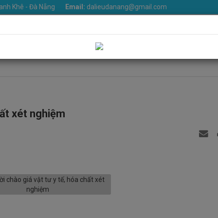
anh Khê - Đà Nẵng
Email:
dalieudanang@gmail.com
iệu
Khoa phòng
Dịch vụ
Tin Tức
Văn bản
Thư v
Liên hệ
hất xét nghiệm