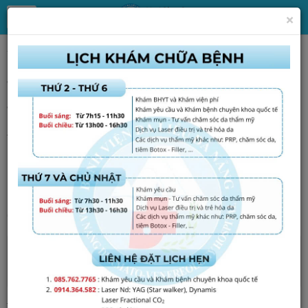
×
Trang chủ
Tin Tức
Tin tức, thông báo chung
Thư mời cung cấp báo giá vật tư, hóa chất,
thiết bị
Thứ ba - 15/07/2025 15:57
Chi tiết xem file đính kèm!
File đính kèm
Tập tin :
chao-gia-44.pdf
Tổng số điểm của bài viết là: 0 trong 0 đánh giá