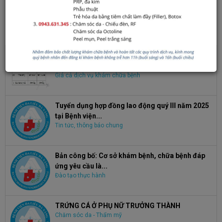
Click để đánh giá bài viết
TIN XEM NHIỀU
Điều chỉnh giá dịch vụ Khám bệnh, chữa bệnh
theo yêu cầu
Giá cả dịch vụ khám chữa bệnh
Tuyển dụng hợp đồng lao động quý III năm 2025
tại Bệnh viện...
Tin tức, thông báo chung
Bản công bố: Cơ sở khám bệnh, chữa bệnh đáp
ứng yêu cầu là...
Đào tạo thực hành
TRỨNG CÁ Ở PHỤ NỮ TRƯỞNG THÀNH
Chăm sóc da - Thẩm mỹ