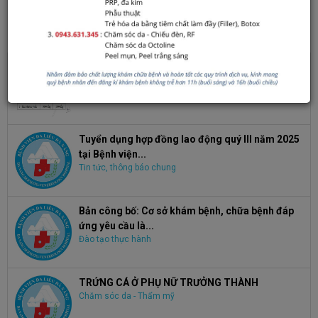
Click để đánh giá bài viết
TIN XEM NHIỀU
Điều chỉnh giá dịch vụ Khám bệnh, chữa bệnh
theo yêu cầu
Giá cả dịch vụ khám chữa bệnh
Tuyển dụng hợp đồng lao động quý III năm 2025
tại Bệnh viện...
Tin tức, thông báo chung
Bản công bố: Cơ sở khám bệnh, chữa bệnh đáp
ứng yêu cầu là...
Đào tạo thực hành
TRỨNG CÁ Ở PHỤ NỮ TRƯỞNG THÀNH
Chăm sóc da - Thẩm mỹ