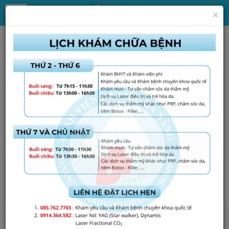
×
Trang chủ
Tin Tức
Tin tức, thông báo chung
Về việc mời chào giá trang thiết bị (Lần 2)
Thứ tư - 06/08/2025 16:14
.
File đính kèm
Tập tin :
235.bvdl.kd-co-
dau.signed.signed.signed.signed.signed.pdf
Tổng số điểm của bài viết là: 0 trong 0 đánh giá