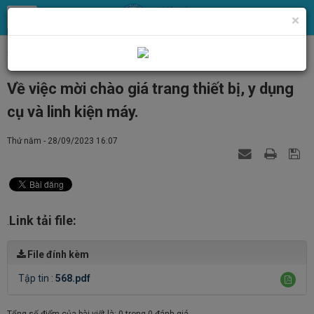
×
Trang chủ
Tin Tức
Tin tức, thông báo chung
Về việc mời chào giá trang thiết bị, y dụng
cụ và linh kiện máy.
Thứ năm - 28/09/2023 16:07
Link tải file:
.
File đính kèm
Tập tin :
568.pdf