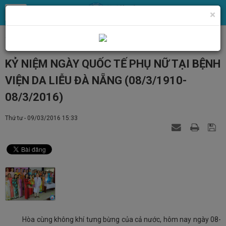
×
Trang chủ
Tin Tức
Tin y tế
KỶ NIỆM NGÀY QUỐC TẾ PHỤ NỮ TẠI BỆNH
VIỆN DA LIỄU ĐÀ NẴNG (08/3/1910-
08/3/2016)
Thứ tư - 09/03/2016 15:33
Hòa cùng không khí tưng bừng của cả nước, hôm nay ngày 08-