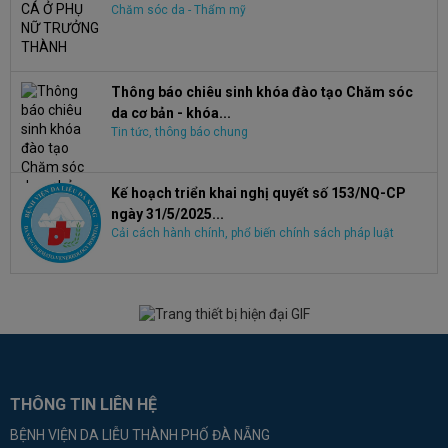
Chăm sóc da - Thẩm mỹ
Thông báo chiêu sinh khóa đào tạo Chăm sóc
da cơ bản - khóa...
Tin tức, thông báo chung
Kế hoạch triển khai nghị quyết số 153/NQ-CP
ngày 31/5/2025...
Cải cách hành chính, phổ biến chính sách pháp luật
THÔNG TIN LIÊN HỆ
BỆNH VIỆN DA LIỄU THÀNH PHỐ ĐÀ NẴNG