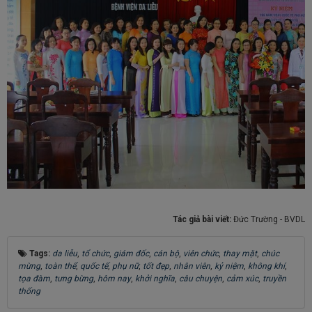
Tác giả bài viết:
Đức Trường - BVDL
Tags:
da liễu
,
tổ chức
,
giám đốc
,
cán bộ
,
viên chức
,
thay mặt
,
chúc
mừng
,
toàn thể
,
quốc tế
,
phụ nữ
,
tốt đẹp
,
nhân viên
,
kỷ niệm
,
không khí
,
tọa đàm
,
tưng bừng
,
hôm nay
,
khởi nghĩa
,
câu chuyện
,
cảm xúc
,
truyền
thống