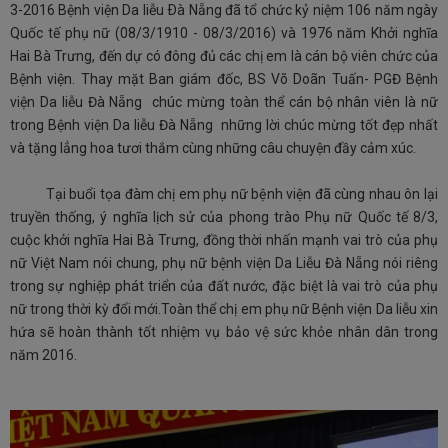
3-2016 Bệnh viện Da liễu Ðà Nẵng đã tổ chức kỷ niệm 106 năm ngày
Quốc tế phụ nữ (08/3/1910 - 08/3/2016) và 1976 năm Khởi nghĩa
Hai Bà Trưng, đến dự có đông đủ các chị em là cán bộ viên chức của
Bệnh viện. Thay mặt Ban giám đốc, BS Võ Doãn Tuấn- PGĐ Bệnh
viện Da liễu Đà Nẵng chúc mừng toàn thể cán bộ nhân viên là nữ
trong Bệnh viện Da liễu Đà Nẵng những lời chúc mừng tốt đẹp nhất
và tặng lẳng hoa tươi thắm cùng những câu chuyện đầy cảm xúc.
Tại buổi tọa đàm chị em phụ nữ bệnh viện đã cùng nhau ôn lại
truyền thống, ý nghĩa lịch sử của phong trào Phụ nữ Quốc tế 8/3,
cuộc khởi nghĩa Hai Bà Trưng, đồng thời nhấn mạnh vai trò của phụ
nữ Việt Nam nói chung, phụ nữ bệnh viện Da Liễu Đà Nẵng nói riêng
trong sự nghiệp phát triển của đất nước, đặc biệt là vai trò của phụ
nữ trong thời kỳ đổi mới.Toàn thể chị em phụ nữ Bệnh viện Da liễu xin
hứa sẽ hoàn thành tốt nhiệm vụ bảo vệ sức khỏe nhân dân trong
năm 2016.