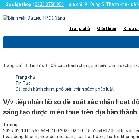
Số điện thoại:
0236 3756 951
Địa chỉ:
91 Dũng Sĩ Thanh Khê - Đà
Trang chủ
Giới thiệu
Khoa p
Trang chủ
Tin Tức
Cải cách hành chính, phổ biến chính sách pháp
Trang chủ
Tin Tức
Cải cách hành chính, phổ biến chính sách pháp luật
V/v tiếp nhận hồ sơ đề xuất xác nhận hoạt độ
sáng tạo được miễn thuế trên địa bàn thành
Trường
2025-02-10T15:52:54+07:00
2025-02-10T15:52:54+07:00
http://dal
hoat-dong-khoi-nghiep-doi-moi-sang-tao-hoat-dong-ho-tro-khoi-ngh