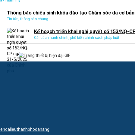
a - Thẩm mỹ
Thông báo chiêu sinh khóa đào tạo Chăm sóc da cơ bản -
Tin tức, thông báo chung
Kế hoạch triển khai nghị quyết số 153/NQ-CP
Cải cách hành chính, phổ biến chính sách pháp luật
iendalieuthanhphodanang