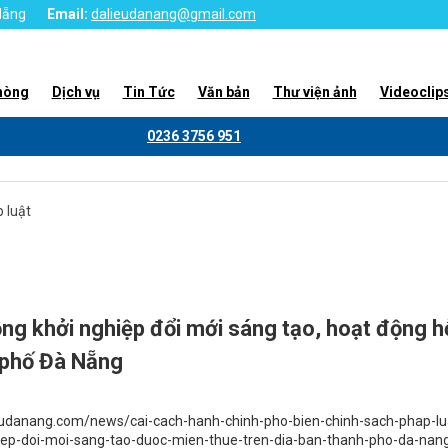
 Nẵng
Email:
dalieudanang@gmail.com
hòng
Dịch vụ
Tin Tức
Văn bản
Thư viện ảnh
Videoclip
0236 3756 951
 luật
ng khởi nghiệp đổi mới sáng tạo, hoạt động hỗ
 phố Đà Nẵng
ieudanang.com/news/cai-cach-hanh-chinh-pho-bien-chinh-sach-phap-lu
iep-doi-moi-sang-tao-duoc-mien-thue-tren-dia-ban-thanh-pho-da-nan