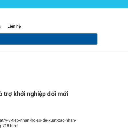
s
Liên hệ
 trợ khởi nghiệp đổi mới
at/v-v-tiep-nhan-ho-so-de-xuat-xac-nhan-
g-718.html