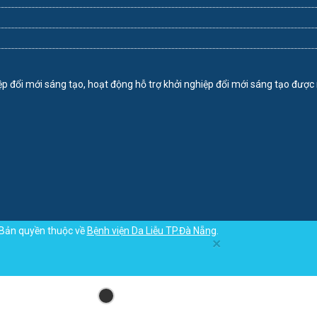
Bản quyền thuộc về
Bệnh viện Da Liễu TP.Đà Nẵng
.
×