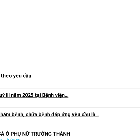
 theo yêu cầu
 III năm 2025 tại Bệnh viện...
hám bệnh, chữa bệnh đáp ứng yêu cầu là...
CÁ Ở PHỤ NỮ TRƯỞNG THÀNH