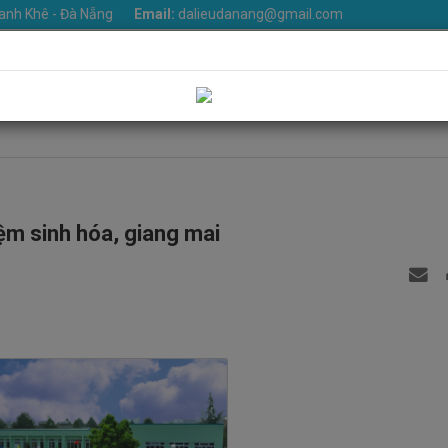
anh Khê - Đà Nẵng
Email:
dalieudanang@gmail.com
iệu
Khoa phòng
Dịch vụ
Tin Tức
Văn bản
Thư v
Liên hệ
ệm sinh hóa, giang mai